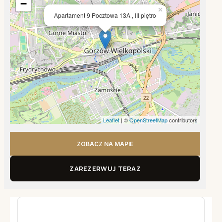
−
×
Apartament 9 Pocztowa 13A , III piętro
Leaflet
| ©
OpenStreetMap
contributors
ZOBACZ NA MAPIE
ZAREZERWUJ TERAZ