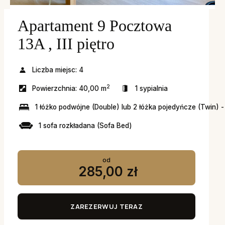
Apartament 9 Pocztowa
13A , III piętro
Liczba miejsc:
4
2
Powierzchnia:
40,00 m
1 sypialnia
1 łóżko podwójne (Double) lub 2 łóżka pojedyńcze (Twin) -
1 sofa rozkładana (Sofa Bed)
od
285,00 zł
ZAREZERWUJ TERAZ