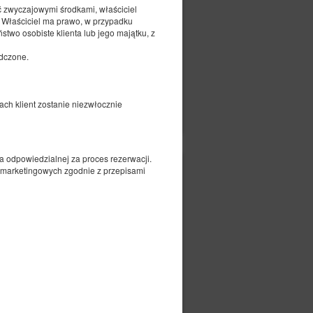
ć zwyczajowymi środkami, właściciel
 Właściciel ma prawo, w przypadku
two osobiste klienta lub jego majątku, z
adczone.
czegóły
Dostępność
ach klient zostanie niezwłocznie
Dostosuj termin
a odpowiedzialnej za proces rezerwacji.
h marketingowych zgodnie z przepisami
250,00 zł
czegóły
Dostępność