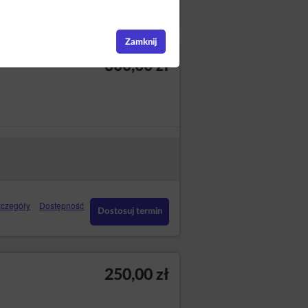
Dostosuj termin
Zamknij
300,00 zł
czegóły
Dostępność
Dostosuj termin
250,00 zł