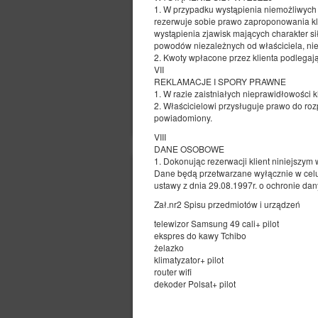
1. W przypadku wystąpienia niemożliwych 
rezerwuje sobie prawo zaproponowania kl
wystąpienia zjawisk mających charakter si
powodów niezależnych od właściciela, ni
2. Kwoty wpłacone przez klienta podlegaj
VII
REKLAMACJE I SPORY PRAWNE
1. W razie zaistniałych nieprawidłowości k
2. Właścicielowi przysługuje prawo do roz
powiadomiony.
VIII
DANE OSOBOWE
1. Dokonując rezerwacji klient niniejszy
Dane będą przetwarzane wyłącznie w celu 
ustawy z dnia 29.08.1997r. o ochronie da
Zał.nr2 Spisu przedmiotów i urządzeń
telewizor Samsung 49 cali+ pilot
ekspres do kawy Tchibo
żelazko
klimatyzator+ pilot
router wifi
dekoder Polsat+ pilot