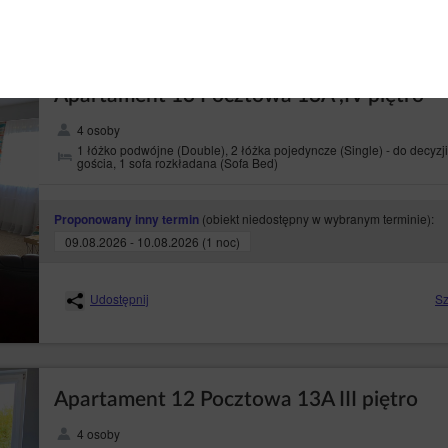
Apartament 13 Pocztowa 13A ,IV piętro
4 osoby
1 łóżko podwójne (Double), 2 łóżka pojedyncze (Single) - do decyzji
gościa, 1 sofa rozkładana (Sofa Bed)
(obiekt niedostępny w wybranym terminie):
Proponowany inny termin
09.08.2026 - 10.08.2026 (1 noc)
Udostępnij
Sz
Apartament 12 Pocztowa 13A III piętro
4 osoby