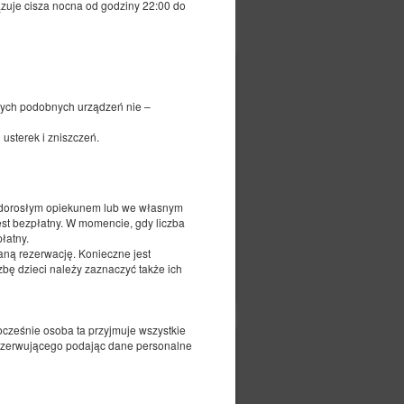
ązuje cisza nocna od godziny 22:00 do
400,00 zł
nnych podobnych urządzeń nie –
usterek i zniszczeń.
 z dorosłym opiekunem lub we własnym
est bezpłatny. W momencie, gdy liczba
łatny.
daną rezerwację. Konieczne jest
czegóły
Dostępność
zbę dzieci należy zaznaczyć także ich
Dostosuj termin
nocześnie osoba ta przyjmuje wszystkie
 rezerwującego podając dane personalne
300,00 zł