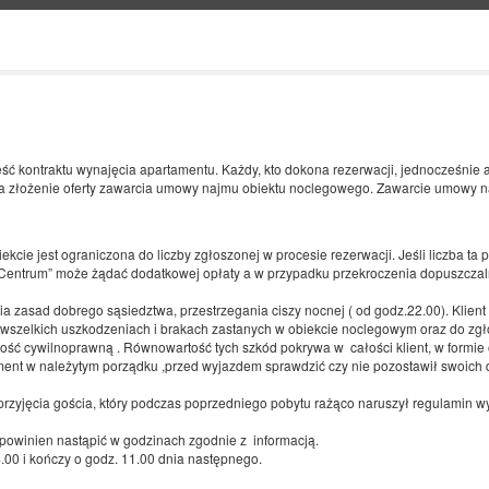
Informacje o nas
KONIEC
LICZBA OSÓB
2
09
SIERPNIA
ęść kontraktu wynajęcia apartamentu. Każdy, kto dokona rezerwacji, jednocześnie
2026
OS.
a złożenie oferty zawarcia umowy najmu obiektu noclegowego. Zawarcie umowy n
kcie jest ograniczona do liczby zgłoszonej w procesie rezerwacji. Jeśli liczba ta
Doprecyzuj rezerwację
Potwierdź rezerwację
Centrum” może żądać dodatkowej opłaty a w przypadku przekroczenia dopuszczal
ia zasad dobrego sąsiedztwa, przestrzegania ciszy nocnej ( od godz.22.00). Klie
wszelkich uszkodzeniach i brakach zastanych w obiekcie noclegowym oraz do zgł
Brak dostępnych ofert.
ność cywilnoprawną . Równowartość tych szkód pokrywa w całości klient, w formie
ent w należytym porządku ,przed wyjazdem sprawdzić czy nie pozostawił swoich 
ponujemy żadnymi wolnymi miejscami. Spróbuj ponownie wyszukać ofertę stosując
zyjęcia gościa, który podczas poprzedniego pobytu rażąco naruszył regulamin wy
Wyszukaj ponownie
winien nastąpić w godzinach zgodnie z informacją.
.00 i kończy o godz. 11.00 dnia następnego.