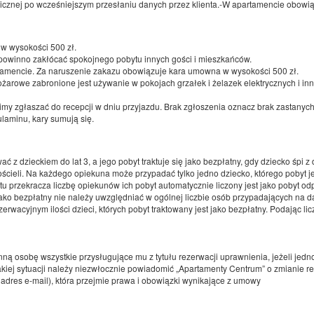
nicznej po wcześniejszym przesłaniu danych przez klienta.-W apartamencie obowi
w wysokości 500 zł.
 powinno zakłócać spokojnego pobytu innych gości i mieszkańców.
Apartament 14 Pocztowa 13A, IV piętro
rtamencie. Za naruszenie zakazu obowiązuje kara umowna w wysokości 500 zł.
arowe zabronione jest używanie w pokojach grzałek i żelazek elektrycznych i i
2 osoby
1 łóżko podwójne (Double), 2 łóżka pojedyncze (Single) - do decyzji
imy zgłaszać do recepcji w dniu przyjazdu. Brak zgłoszenia oznacz brak zastanych 
gościa
laminu, kary sumują się.
(obiekt niedostępny w wybranym terminie):
Proponowany inny termin
 z dzieckiem do lat 3, a jego pobyt traktuje się jako bezpłatny, gdy dziecko śpi
15.08.2026 - 16.08.2026 (1 noc)
ścieli. Na każdego opiekuna może przypadać tylko jedno dziecko, którego pobyt j
 przekracza liczbę opiekunów ich pobyt automatycznie liczony jest jako pobyt odp
 jako bezpłatny nie należy uwzględniać w ogólnej liczbie osób przypadających na 
Udostępnij
Sz
rwacyjnym ilości dzieci, których pobyt traktowany jest jako bezpłatny. Podając lic
inną osobę wszystkie przysługujące mu z tytułu rezerwacji uprawnienia, jeżeli jed
 takiej sytuacji należy niezwłocznie powiadomić „Apartamenty Centrum” o zmianie
Apartament 15 Pocztowa 13A,IV piętro
, adres e-mail), która przejmie prawa i obowiązki wynikające z umowy
4 osoby
1 łóżko podwójne (Double), 2 łóżka pojedyncze (Single) - do decyzji