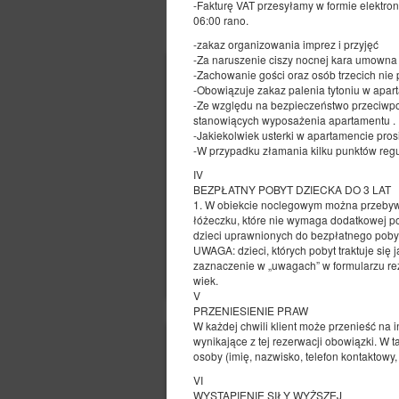
-Fakturę VAT przesyłamy w formie elektro
POZOSTAŁE OFERTY
06:00 rano.
-zakaz organizowania imprez i przyjęć
-Za naruszenie ciszy nocnej kara umowna 
-Zachowanie gości oraz osób trzecich nie
-Obowiązuje zakaz palenia tytoniu w apa
-Ze względu na bezpieczeństwo przeciwpoż
stanowiących wyposażenia apartamentu .
-Jakiekolwiek usterki w apartamencie pros
-W przypadku złamania kilku punktów regu
IV
BEZPŁATNY POBYT DZIECKA DO 3 LAT
1. W obiekcie noclegowym można przebywać
łóżeczku, które nie wymaga dodatkowej po
dzieci uprawnionych do bezpłatnego pobytu
UWAGA: dzieci, których pobyt traktuje się
zaznaczenie w „uwagach” w formularzu reze
wiek.
V
PRZENIESIENIE PRAW
W każdej chwili klient może przenieść na 
wynikające z tej rezerwacji obowiązki. W
osoby (imię, nazwisko, telefon kontaktowy
VI
WYSTĄPIENIE SIŁY WYŻSZEJ