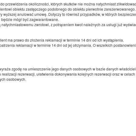
gościa, 1 sofa rozkładana (Sofa Bed)
do przewidzenia okoliczności, których skutków nie można natychmiast zlikwidowa
ientowi obiektu zastępczego podobnego do obiektu pierwotnie zarezerwowanego.
ły wyższej anulować umowę. Dotyczy to również przypadków, w których bezpieczeńs
e będzie mógł być zagwarantowane.
(obiekt niedostępny w wybranym terminie):
Proponowany inny termin
ą natychmiastowemu zwrotowi, z potrąceniem kwot należnych za usługi już wyświ
09.08.2026 - 10.08.2026 (1 noc)
lient ma prawo do złożenia reklamacji w terminie 14 dni od ich wystąpienia.
Udostępnij
Sz
patrzenia reklamacji w terminie 14 dni od jej otrzymania. O wszelkich postanowieni
m wyraża zgodę na umieszczenie jego danych osobowych w bazie danych właściciel
realizacji rezerwacji, ułatwienia dokonywania kolejnych rezerwacji oraz w celac
Apartament 16 Pocztowa 13A,IV piętro
nych osobowych.
4 osoby
1 łóżko podwójne (Double), 1 sofa rozkładana (Sofa Bed)
(obiekt niedostępny w wybranym terminie):
Proponowany inny termin
09.08.2026 - 10.08.2026 (1 noc)
Udostępnij
Sz