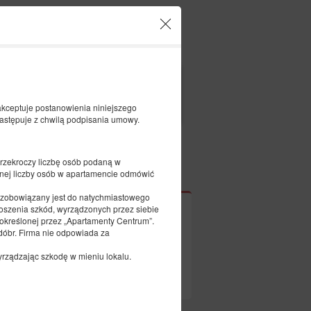
Twoje konto i rezerwacje
PL
zł
|
FILTRY
 akceptuje postanowienia niniejszego
astępuje z chwilą podpisania umowy.
 przekroczy liczbę osób podaną w
Opłać
nej liczby osób w apartamencie odmówić
nt zobowiązany jest do natychmiastowego
oszenia szkód, wyrządzonych przez siebie
 określonej przez „Apartamenty Centrum”.
dóbr. Firma nie odpowiada za
 inne kryteria wyszukiwania.
rządzając szkodę w mieniu lokalu.