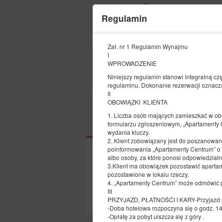
Regulamin
Zał. nr 1 Regulamin Wynajmu
I
POCZĄTEK
WPROWADZENIE
08
SIERPNIA
Niniejszy regulamin stanowi integralną cz
2026
regulaminu. Dokonanie rezerwacji oznacz
II
OBOWIĄZKI KLIENTA
1. Liczba osób mających zamieszkać w obie
Wybierz ofertę
formularzu zgłoszeniowym, „Apartamenty 
wydania kluczy.
2. Klient zobowiązany jest do poszanowan
poinformowania „Apartamenty Centrum” o 
albo osoby, za które ponosi odpowiedzial
3.Klient ma obowiązek pozostawić apartam
pozostawione w lokalu rzeczy.
W wybranym terminie nie dys
4. „Apartamenty Centrum” może odmówić pr
III
PRZYJAZD, PŁATNOŚĆI I KARY-Przyjazd po
-Doba hotelowa rozpoczyna się o godz. 14
-Opłatę za pobyt uiszcza się z góry .