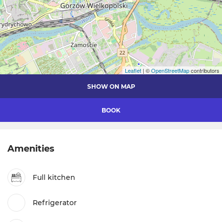
Leaflet
| ©
OpenStreetMap
contributors
SHOW ON MAP
BOOK
Amenities
Full kitchen
Refrigerator