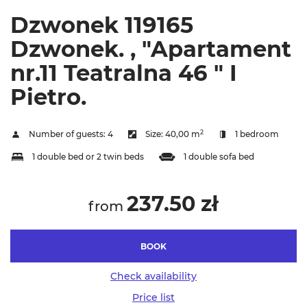
Dzwonek 119165
Dzwonek. , "Apartament
nr.11 Teatralna 46 " I
Pietro.
2
Number of guests:
4
Size:
40,00 m
1 bedroom
1 double bed or 2 twin beds
1 double sofa bed
237.50 zł
from
BOOK
Check availability
Price list